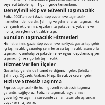
veya acil talepler için 1 gün içinde tamamlanır.
Deneyimli Ekip ve Güvenli Taşımacılık
Evdiz, 2005’ten beri
Gaziantep evden eve taşımacılık
hizmetlerinde liderdir. Şehir içi ve şehirler arası taşımacılıkta
deneyimli ekiplerimiz, eşyalarınızı paketleme, yükleme ve
montaj süreçlerinde titizlikle taşır.
Sunulan Taşımacılık Hizmetleri
Hizmetlerimiz:
gaziantep evden eve nakliyat
,
gaziantep şehir
içi taşımacılık
,
gaziantep şehirler arası taşımacılık
,
asansörlü
taşımacılık
,
ambalaj ve paketleme
,
ev eşyası depolama
,
iş yeri
taşımacılığı
ve
sigortalı taşımacılık
.
Hizmet Verilen İlçeler
Gaziantep genelinde hizmet verdiğimiz ilçeler:
Şehitkamil
,
Şahinbey
,
Oğuzeli
,
Araban
,
Nizip
,
Birecik
ve çevre ilçeler.
Hızlı ve Stressiz Taşınma
Express taşımacılık
ile hızlı, güvenli ve stressiz taşınma
garantisi sağlıyoruz. Evdiz ile taşınmak, eşyalarınızın
güvenliği ve taşınma sürecinde zaman tasarrufu açısından
büyük avantaj sunar.