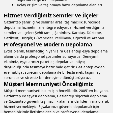
Kolay erişim ve taşınmaya hazır depolama alanları
Hizmet Verdiğimiz Semtler ve İlçeler
Gaziantep şehir içi ve şehirler arası taşımacılık sürecinde
depolama hizmetimizi entegre ediyoruz. Hizmet verdiğimiz
semtler ve ilçeler:
Şehitkamil
,
Şahinbey
,
Karataş
,
Düztepe
,
Gazikent
,
Hoşgör
,
Güvenevler
,
Perilikaya
,
Oğuzeli
ve
Araban
.
Profesyonel ve Modern Depolama
Evdiz olarak, taşımacılığın yanı sıra
Gaziantep eşya depolama
alanında da profesyonel çözümler sunuyoruz. Deneyimli
ekibimiz, eşyalarınızı paketler, depolar ve ihtiyaç
duyulduğunda taşımaya hazır hale getirir. Gaziantep evden
eve nakliyat sürecini depolama ile birleştirerek, taşınmayı
sorunsuz ve stressiz bir deneyime dönüştürüyoruz.
Müşteri Memnuniyeti Önceliğimiz
Müşteri memnuniyeti bizim için önceliklidir. 2005’ten bu yana,
Gaziantep ev eşyası depolama, Gaziantep sigortalı depolama
ve Gaziantep güvenli taşımacılık alanlarında lider firma olarak
hizmet vermekteyiz. Eşyalarınızı güvenle depolamak için
hemen bizimle iletişime geçin ve profesyonel depolama