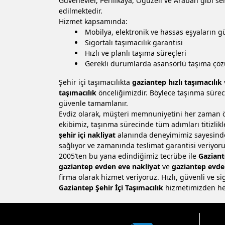
Güvenevler, Perilikaya, Oğuzeli ve Araban gibi s
edilmektedir.
Hizmet kapsamında:
Mobilya, elektronik ve hassas eşyaların 
Sigortalı taşımacılık garantisi
Hızlı ve planlı taşıma süreçleri
Gerekli durumlarda asansörlü taşıma çöz
Şehir içi taşımacılıkta
gaziantep hızlı taşımacılık
taşımacılık
önceliğimizdir. Böylece taşınma sür
güvenle tamamlanır.
Evdiz olarak, müşteri memnuniyetini her zaman ö
ekibimiz, taşınma sürecinde tüm adımları titizlikl
şehir içi nakliyat
alanında deneyimimiz sayesinde 
sağlıyor ve zamanında teslimat garantisi veriyoru
2005’ten bu yana edindiğimiz tecrübe ile
Gaziante
gaziantep evden eve nakliyat
ve
gaziantep evde
firma olarak hizmet veriyoruz. Hızlı, güvenli ve sig
Gaziantep Şehir İçi Taşımacılık
hizmetimizden hem