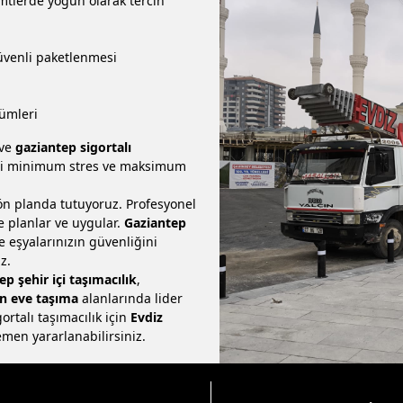
emtlerde yoğun olarak tercih
güvenli paketlenmesi
ümleri
ve
gaziantep sigortalı
eci minimum stres ve maksimum
n planda tutuyoruz. Profesyonel
e planlar ve uygular.
Gaziantep
eşyalarınızın güvenliğini
z.
p şehir içi taşımacılık
,
n eve taşıma
alanlarında lider
ortalı taşımacılık için
Evdiz
en yararlanabilirsiniz.