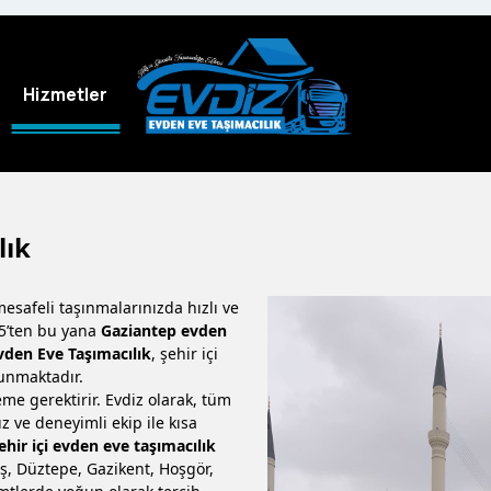
Hizmetler
lık
esafeli taşınmalarınızda hızlı ve
05’ten bu yana
Gaziantep evden
vden Eve Taşımacılık
, şehir içi
sunmaktadır.
leme gerektirir. Evdiz olarak, tüm
z ve deneyimli ekip ile kısa
hir içi evden eve taşımacılık
aş, Düztepe, Gazikent, Hoşgör,